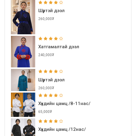
Шүртэй дээл
260,000₮
Хатгамалтай дээл
240,000₮
Шүртэй дээл
260,000₮
Хүүхдийн цамц /8-11нас/
65,000₮
Хүүхдийн цамц /12нас/