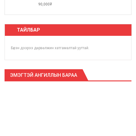
90,000₮
ТАЙЛБАР
Бүсэн дээрээ дөрвөлжин хатгамалтай ууттай.
ЭМЭГТЭЙ АНГИЛЛЫН БАРАА