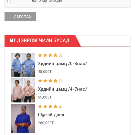
Бат очир Ганзориг
ҮЙЛДЭВРЛЭГЧИЙН БУСАД
Хүүхдийн цамц /0-3нас/
45,000₮
Хүүхдийн цамц /4-7нас/
55,000₮
Шүртэй дээл
260,000₮