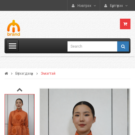
Нэвтрэх
Бүртгүүлэх
Бүтээгдэхүүн
Эмэгтэй