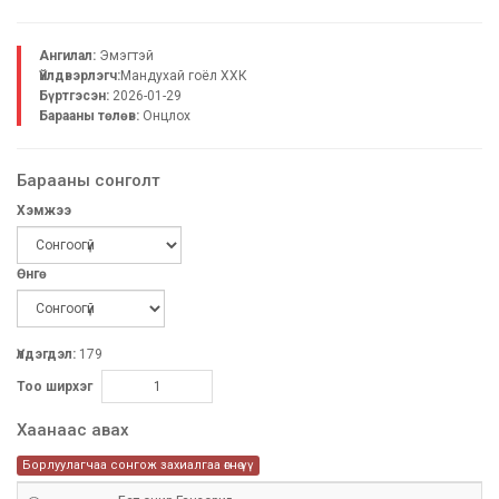
Ангилал:
Эмэгтэй
Үйлдвэрлэгч:
Maндухай гоёл ХХК
Бүртгэсэн:
2026-01-29
Барааны төлөв:
Онцлох
Барааны сонголт
Хэмжээ
Өнгө
Үлдэгдэл:
179
Тоо ширхэг
Хаанаас авах
Борлуулагчаа сонгож захиалгаа өгнө үү