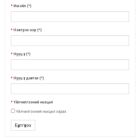
Имэйл (*)
Нэвтрэх нэр (*)
Нууц үг (*)
Нууц үг давтах (*)
Үйлчилгээний нөхцөл
Үйлчилгээний нөхцөл харах