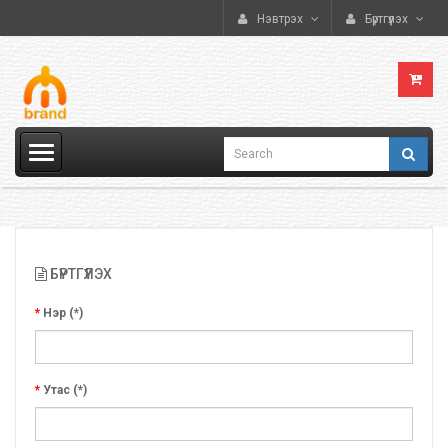
Нэвтрэх
Бүртгүүлэх
БҮРТГҮҮЛЭХ
Нэр (*)
Утас (*)