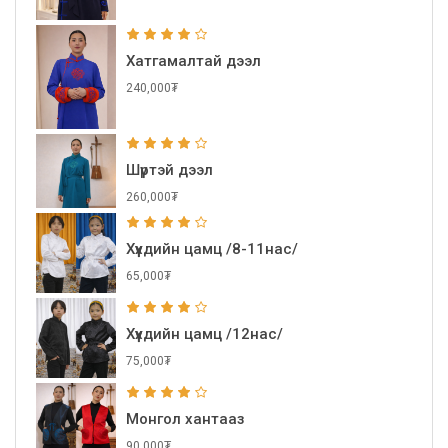
Хатгамалтай дээл
240,000₮
Шүртэй дээл
260,000₮
Хүүхдийн цамц /8-11нас/
65,000₮
Хүүхдийн цамц /12нас/
75,000₮
Монгол хантааз
90,000₮