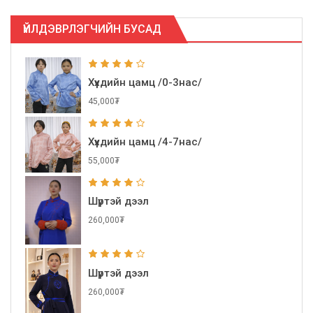
ҮЙЛДЭВРЛЭГЧИЙН БУСАД
Хүүхдийн цамц /0-3нас/
45,000₮
Хүүхдийн цамц /4-7нас/
55,000₮
Шүртэй дээл
260,000₮
Шүртэй дээл
260,000₮