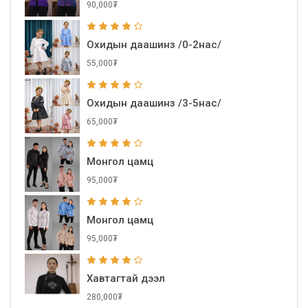
90,000₮
Охидын даашинз /0-2нас/
55,000₮
Охидын даашинз /3-5нас/
65,000₮
Монгол цамц
95,000₮
Монгол цамц
95,000₮
Хавтагтай дээл
280,000₮