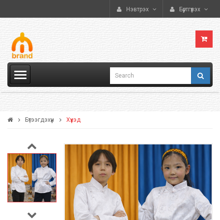
Нэвтрэх
Бүртгүүлэх
Бүтээгдэхүүн
Хүүхэд