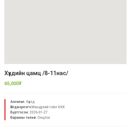
Хүүхдийн цамц /8-11нас/
65,000₮
Ангилал:
Хүүхэд
Үйлдвэрлэгч:
Maндухай гоёл ХХК
Бүртгэсэн:
2026-01-27
Барааны төлөв:
Онцлох