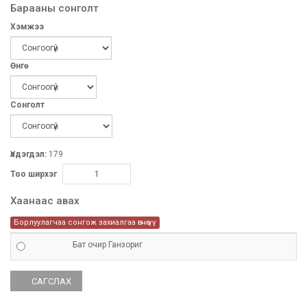
Барааны сонголт
Хэмжээ
Өнгө
Сонголт
Үлдэгдэл:
179
Тоо ширхэг
Хаанаас авах
Борлуулагчаа сонгож захиалгаа өгнө үү
Бат очир Ганзориг