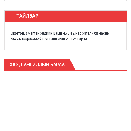
ТАЙЛБАР
Эрэгтэй, эмэгтэй хүүхдийн цамц нь 0-12 нас хүртэлх бүх насны
хүүхдэд таарахаар 6-н өнгийн сонголттой гарна
ХҮҮХЭД АНГИЛЛЫН БАРАА