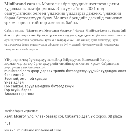
Miniibrand.com
нь Монголын брэндүүдийг нэгтгэсэн цахим
худалдааны платформ юм. Энэхүү сайт нь 2021 онд
байгуулагдсан бөгөөд үндэсний үйлдвэрээ дэмжих, үндэсний
бараа бүтээгдэхүүн буюу Монгол брендийг дэлхийд таниулах
эрхэм зорилготойгоор ажиллаж байна.
Сайтын уриа нь
"Монгол хүн Монголын бахархал"
бөгөөд
M
iniibrand.com
нь
брэнд бий
болгох, үйлдвэрлэгчид бүтээгдэхүүнээ
танилцуулах, худалдаалах
үйл ажиллагааг дижитал
орчинд хөнгөвчлөх зорилготой
цахим платформ
юм. Бид жижиг, дунд бизнесүүд, хувь
санаачлагчид болон стартапуудын үйлдвэрлэж буй
үндэсний бүтээгдэхүүнийг хэрэглэгчдэд
таниулж хүргэхийг зорьдог.
Үйлдвэрлэгчид бүтээгдэхүүнээ сайтад байршуулах боломжтой бөгөөд
хэрэглэгчид эдгээр бүтээгдэхүүнийг онлайнаар захиалан, хүссэн байршилдаа
хүргүүлэн авах боломжтой.
miniibrand.com дээр дараах төрлийн бүтээгдэхүүнүүдийг худалдан авах
боломжтой:
Эрэгтэй, эмэгтэй хувцас
Үнэт эдлэл
Гоо сайхан, эрүүл мэндийн бүтээгдэхүүн
Гэр ахуйн бараа
Аяллын хэрэгсэл
Холбоо барих мэдээлэл:
Хаяг: Монгол улс, Улаанбаатар хот, Сүхбаатар дүүрэг, 9-р хороо, GB plaza
401
Имэйл:
miniibrand.mn@gmail.com