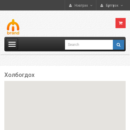
Нэвтрэх
Бүртгүүлэх
Холбогдох