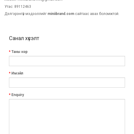
Утас: 89112463
Дэлгэрэнгүй мэдээллийг
miniibrand.com
сайтаас авах боломжтой.
Санал хүсэлт
Таны нэр
Имэйл
Enquiry