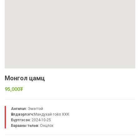
Монгол цамц
95,000₮
Ангилал:
Эмэгтэй
Үйлдвэрлэгч:
Maндухай гоёл ХХК
Бүртгэсэн:
2024-10-25
Барааны төлөв:
Онцлох