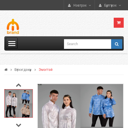
Нэвтрэх
Бүртгүүлэх
Бүтээгдэхүүн
Эмэгтэй