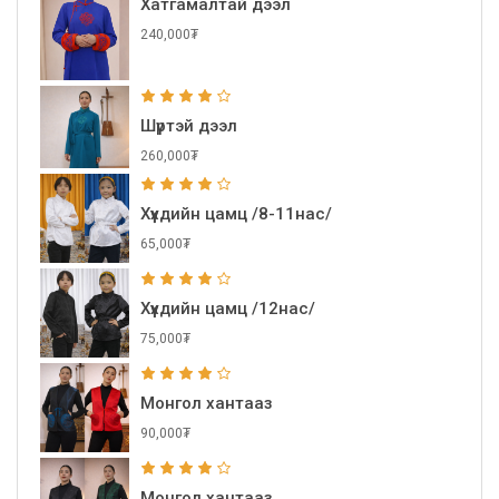
Хатгамалтай дээл
240,000₮
Шүртэй дээл
260,000₮
Хүүхдийн цамц /8-11нас/
65,000₮
Хүүхдийн цамц /12нас/
75,000₮
Монгол хантааз
90,000₮
Монгол хантааз