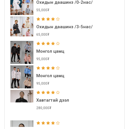
Охидын даашинз /0-2нас/
55,000₮
Охидын даашинз /3-5нас/
65,000₮
Монгол цамц
95,000₮
Монгол цамц
95,000₮
Хавтагтай дээл
280,000₮