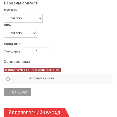
Барааны сонголт
Хэмжээ
Өнгө
Үлдэгдэл:
41
Тоо ширхэг
Хаанаас авах
Борлуулагчаа сонгож захиалгаа өгнө үү
Бат очир Ганзориг
ҮЙЛДЭВРЛЭГЧИЙН БУСАД