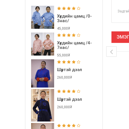
Задгай
Хүүхдийн цамц /0-
3нас/
45,000₮
ЭМЭГ
Хүүхдийн цамц /4-
7нас/
55,000₮
Шүртэй дээл
260,000₮
Шүртэй дээл
260,000₮