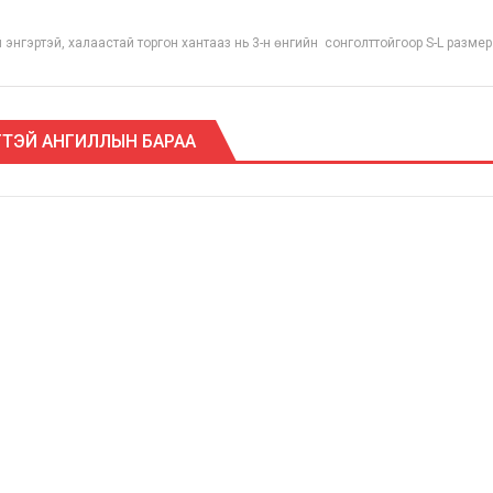
 энгэртэй, халаастай торгон хантааз нь 3-н өнгийн
сонголттойгоор S-L размер
ТЭЙ АНГИЛЛЫН БАРАА