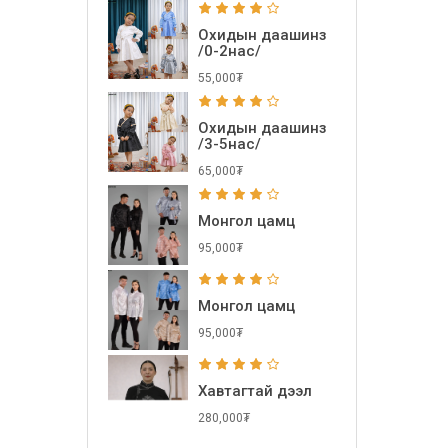
Охидын даашинз
/0-2нас/
55,000₮
Охидын даашинз
/3-5нас/
65,000₮
Монгол цамц
95,000₮
Монгол цамц
95,000₮
Хавтагтай дээл
280,000₮