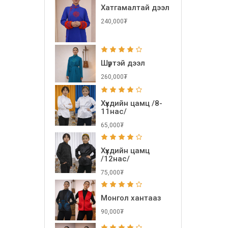
Хатгамалтай дээл
240,000₮
Шүртэй дээл
260,000₮
Хүүхдийн цамц /8-
11нас/
65,000₮
Хүүхдийн цамц
/12нас/
75,000₮
Монгол хантааз
90,000₮