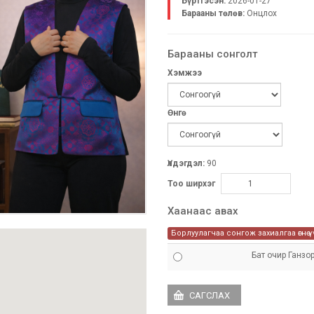
Бүртгэсэн:
2026-01-27
Барааны төлөв:
Онцлох
Барааны сонголт
Хэмжээ
Өнгө
Үлдэгдэл:
90
Тоо ширхэг
Хаанаас авах
Борлуулагчаа сонгож захиалгаа өгнө ү
Бат очир Ганзо