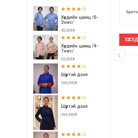
Эрэгтэ
Хүүхдийн цамц /0-
3нас/
45,000₮
ХҮҮХ
Хүүхдийн цамц /4-
7нас/
55,000₮
Шүртэй дээл
260,000₮
Шүртэй дээл
260,000₮