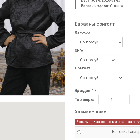
Бүртгэсэн:
2026-01-27
Барааны төлөв:
Онцлох
Барааны сонголт
Хэмжээ
Өнгө
Сонголт
Үлдэгдэл:
180
Тоо ширхэг
Хаанаас авах
Борлуулагчаа сонгож захиалгаа өгнө ү
Бат очир Ганзо