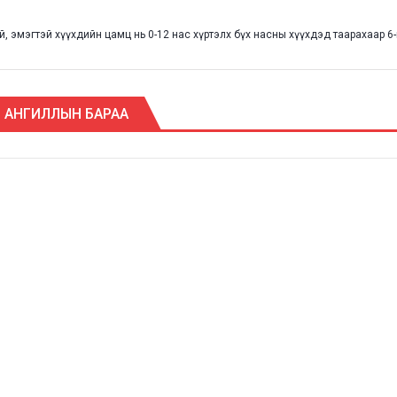
й, эмэгтэй хүүхдийн цамц нь 0-12 нас хүртэлх бүх насны хүүхдэд таарахаар 6
ЭД АНГИЛЛЫН БАРАА