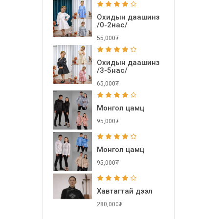
Охидын даашинз
/0-2нас/
55,000₮
Охидын даашинз
/3-5нас/
65,000₮
Монгол цамц
95,000₮
Монгол цамц
95,000₮
Хавтагтай дээл
280,000₮