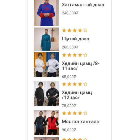
Хатгамалтай дээл
240,000₮
Шүртэй дээл
260,000₮
Хүүхдийн цамц /8-
11нас/
65,000₮
Хүүхдийн цамц
/12нас/
75,000₮
Монгол хантааз
90,000₮