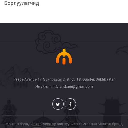
Борлуулагчид
Peace Avenue 17, Sukhbaatar District, 1st Quarter, Sukhbaatar
Имэйл: miniibrand.mn@gmail.com
Монгол брэнд Зохиогчийн эрхийг хуулиар хамгаална Монгол брэнд