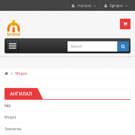
Нэвтрэх
Бүртгүүлэх
Мэдээ
АНГИЛАЛ
Бүгд
Мэдээ
Зөвлөгөө