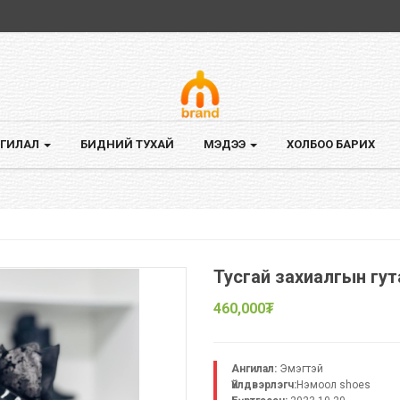
Онлайн худалдаа
Хүссэн бараагаа хүссэн газраа хүргүүлэн аваарай.
ГИЛАЛ
БИДНИЙ ТУХАЙ
МЭДЭЭ
ХОЛБОО БАРИХ
Тусгай захиалгын гут
460,000₮
Ангилал:
Эмэгтэй
Үйлдвэрлэгч:
Нэмоол shoes