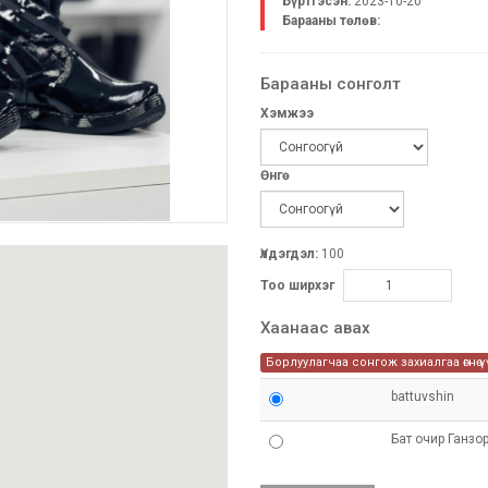
Бүртгэсэн:
2023-10-20
Барааны төлөв:
Барааны сонголт
Хэмжээ
Өнгө
Үлдэгдэл:
100
Тоо ширхэг
Хаанаас авах
Борлуулагчаа сонгож захиалгаа өгнө ү
battuvshin
Бат очир Ганзо