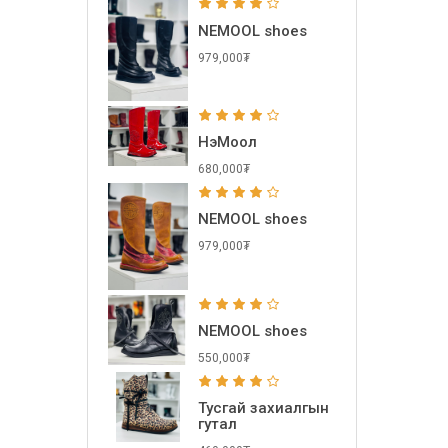
NEMOOL shoes
979,000₮
НэМоол
680,000₮
NEMOOL shoes
979,000₮
NEMOOL shoes
550,000₮
Тусгай захиалгын
гутал