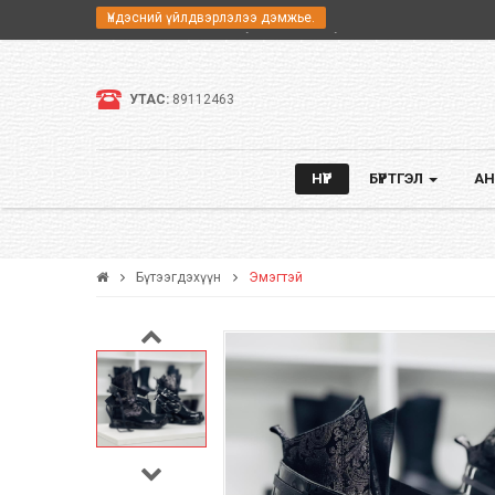
Үндэсний үйлдвэрлэлээ дэмжье.
Үндэсний үйлдвэрийн бүтээгдэхүүн борлуулагч
miniibrand.com сайтад тавтай морилно уу.
УТАС:
89112463
НҮҮР
БҮРТГЭЛ
АН
Бүтээгдэхүүн
Эмэгтэй