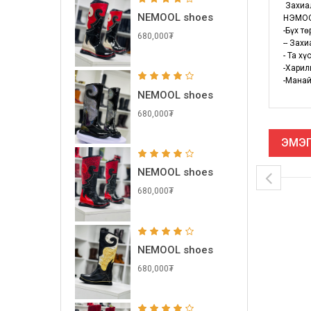
Захиал
NEMOOL shoes
НЭМОО
-Бүх т
680,000₮
-- Зах
- Та х
-Харил
-Манай
NEMOOL shoes
680,000₮
ЭМЭГ
NEMOOL shoes
680,000₮
NEMOOL shoes
680,000₮