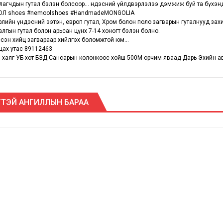
агчдын гутал бэлэн болсоор... Үндэсний үйлдвэрлэлээ дэмжиж буй та бүхэн
Л shoes #nemoolshoes #HandmadeMONGOLIA
өрлийн үндэсний ээтэн, европ гутал, Хром болон поло загварын гуталнууд за
иалгын гутал болон арьсан цүнх 7-14 хоногт бэлэн болно.
үссэн хийц загвараар хийлгэх боломжтой юм...
цах утас 89112463
 хаяг УБ хот БЗД Сансарын колонкоос хойш 500М орчим яваад Дарь Эхийн а
ТЭЙ АНГИЛЛЫН БАРАА