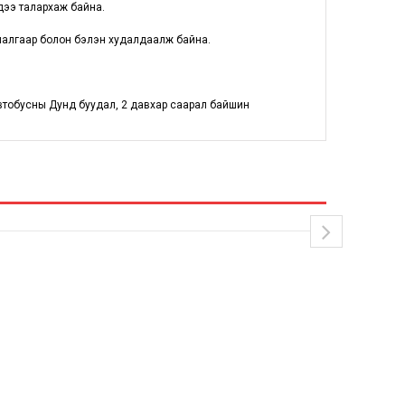
дээ талархаж байна.
хиалгаар болон бэлэн худалдаалж байна.
втобусны Дунд буудал, 2 давхар саарал байшин