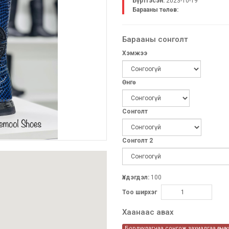
Бүртгэсэн:
2023-10-19
Барааны төлөв:
Барааны сонголт
Хэмжээ
Өнгө
Сонголт
Сонголт 2
Үлдэгдэл:
100
Тоо ширхэг
Хаанаас авах
Борлуулагчаа сонгож захиалгаа өгнө ү