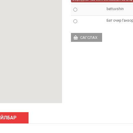
battuvshin
Бат очир Ганзо
АЙЛБАР